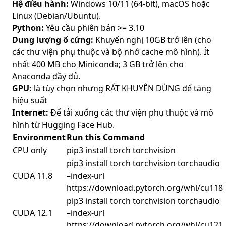
Hệ điều hành:
Windows 10/11 (64-bit), macOS hoặc
Linux (Debian/Ubuntu).
Python:
Yêu cầu phiên bản >= 3.10
Dung lượng ổ cứng:
Khuyến nghị 10GB trở lên (cho
các thư viện phụ thuộc và bộ nhớ cache mô hình). Ít
nhất 400 MB cho Miniconda; 3 GB trở lên cho
Anaconda đầy đủ.
GPU:
là tùy chọn nhưng RẤT KHUYÊN DÙNG để tăng
hiệu suất
Internet:
Để tải xuống các thư viện phụ thuộc và mô
hình từ Hugging Face Hub.
Environment
Run this Command
CPU only
pip3 install torch torchvision
pip3 install torch torchvision torchaudio
CUDA 11.8
–index-url
https://download.pytorch.org/whl/cu118
pip3 install torch torchvision torchaudio
CUDA 12.1
–index-url
https://download.pytorch.org/whl/cu121