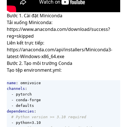
Bước 1. Cài đặt Miniconda
Tải xuống
Miniconda
:
https://www.anaconda.com/download/success?
reg=skipped
Liên kết trực tiếp:
https://anaconda.com/api/installers/Miniconda3-
latest-Windows-x86_64.exe
Bước 2. Tạo môi trường Conda
Tạo tệp environment.yml:
name
:
omnivoice
channels
:
- 
pytorch
- 
conda-forge
- 
defaults
dependencies
:
# Python version >= 3.10 required
- 
python=3.10