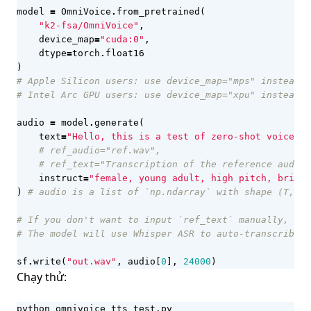
model
=
OmniVoice
.
from_pretrained
(
"k2-fsa/OmniVoice"
,
device_map
=
"cuda:0"
,
dtype
=
torch
.
float16
)
# Apple Silicon users: use device_map="mps" instead
# Intel Arc GPU users: use device_map="xpu" instead
audio
=
model
.
generate
(
text
=
"Hello, this is a test of zero-shot voice cl
# ref_audio="ref.wav",
# ref_text="Transcription of the reference audio.
instruct
=
"female, young adult, high pitch, britis
)
# audio is a list of `np.ndarray` with shape (T,) a
# If you don't want to input `ref_text` manually, you
# The model will use Whisper ASR to auto-transcribe i
sf
.
write
(
"out.wav"
,
audio
[
0
],
24000
)
Chạy thử:
python omnivoice_tts_test.py