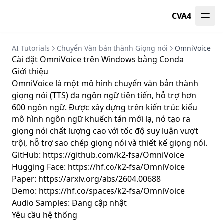
CVA4
AI Tutorials
Chuyển Văn bản thành Giọng nói
OmniVoice
Cài đặt OmniVoice trên Windows bằng Conda
Giới thiệu
OmniVoice là một mô hình chuyển văn bản thành
giọng nói (TTS) đa ngôn ngữ tiên tiến, hỗ trợ hơn
600 ngôn ngữ. Được xây dựng trên kiến ​​trúc kiểu
mô hình ngôn ngữ khuếch tán mới lạ, nó tạo ra
giọng nói chất lượng cao với tốc độ suy luận vượt
trội, hỗ trợ sao chép giọng nói và thiết kế giọng nói.
GitHub:
https://github.com/k2-fsa/OmniVoice
Hugging Face:
https://hf.co/k2-fsa/OmniVoice
Paper:
https://arxiv.org/abs/2604.00688
Demo:
https://hf.co/spaces/k2-fsa/OmniVoice
Audio Samples: Đang cập nhật
Yêu cầu hệ thống