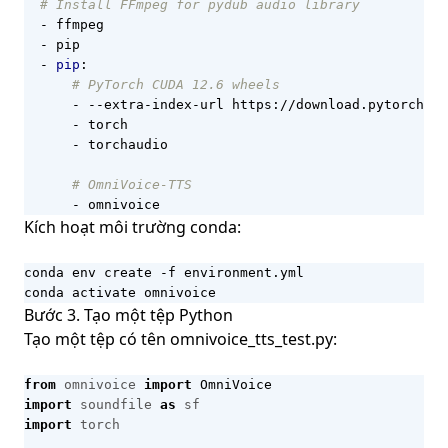
# Install FFmpeg for pydub audio library
- 
ffmpeg
- 
pip
- 
pip
:
# PyTorch CUDA 12.6 wheels
- --
extra-index-url https://download.pytorch.or
- 
torch
- 
torchaudio
# OmniVoice-TTS
- 
omnivoice
Kích hoạt môi trường conda:
conda activate omnivoice
Bước 3. Tạo một tệp Python
Tạo một tệp có tên omnivoice_tts_test.py:
from
omnivoice
import
OmniVoice
import
soundfile
as
sf
import
torch