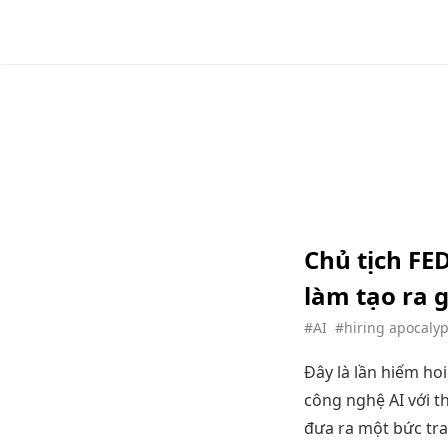
Chủ tịch FED
làm tạo ra
#AI
#hiring apocaly
Đây là lần hiếm ho
công nghệ AI với t
đưa ra một bức tra