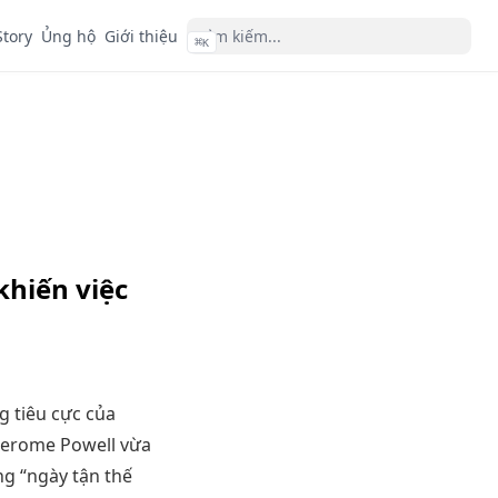
Story
Ủng hộ
Giới thiệu
⌘
K
khiến việc
g tiêu cực của
 Jerome Powell vừa
g “ngày tận thế