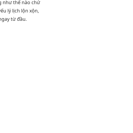
ng như thế nào chứ
u lý lịch lộn xộn,
ngay từ đầu.