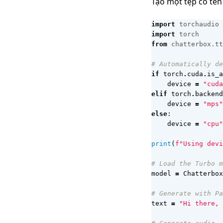
Tạo một tệp có tên
import
torchaudio
import
torch
from
chatterbox.tt
# Automatically de
if
torch
.
cuda
.
is_a
device
=
"cuda
elif
torch
.
backend
device
=
"mps"
else
:
device
=
"cpu"
print
(
f
"Using devi
# Load the Turbo m
model
=
Chatterbox
# Generate with Pa
text
=
"Hi there, 