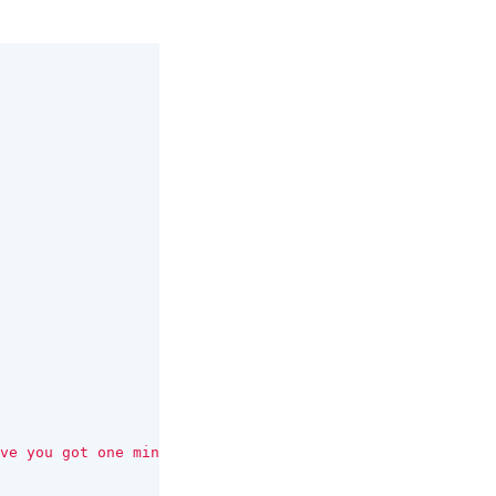
ve you got one minute to chat about the billing issue?"