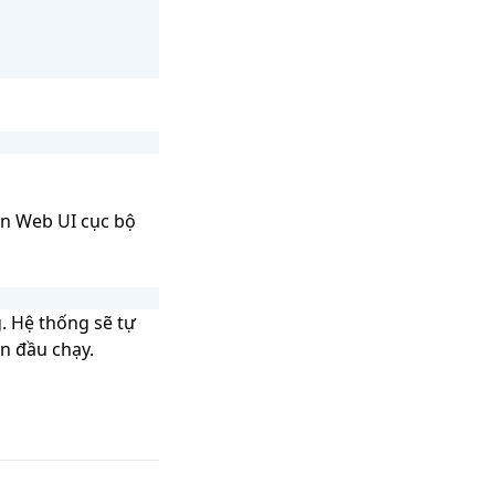
ện Web UI cục bộ
. Hệ thống sẽ tự
n đầu chạy.