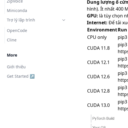
ZipVoice
Dung lượng ổ cứn
hình). Ít nhất 400
Miniconda
GPU:
là tùy chọn 
Trợ lý lập trình
Internet:
Để tải xu
Environment
Run
OpenCode
CPU only
pip3 
Cline
pip3
CUDA 11.8
http
More
pip3
CUDA 12.1
http
Giới thiệu
pip3
Get Started ↗
CUDA 12.6
http
pip3
CUDA 12.8
http
pip3
CUDA 13.0
http