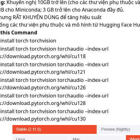
g:
Khuyến nghị 10GB trở lên (cho các thư viện phụ thuộc 
 MB cho Miniconda; 3 GB trở lên cho Anaconda đầy đủ.
nhưng RẤT KHUYÊN DÙNG để tăng hiệu suất
ống các thư viện phụ thuộc và mô hình từ Hugging Face Hu
 this Command
install torch torchvision
 install torch torchvision torchaudio –index-url
s://download.pytorch.org/whl/cu118
 install torch torchvision torchaudio –index-url
s://download.pytorch.org/whl/cu121
 install torch torchvision torchaudio –index-url
s://download.pytorch.org/whl/cu126
 install torch torchvision torchaudio –index-url
s://download.pytorch.org/whl/cu128
 install torch torchvision torchaudio –index-url
s://download.pytorch.org/whl/cu130