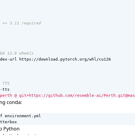
 >= 3.11 required
DA 12.6 wheels
dex-url https://download.pytorch.org/whl/cu126
 TTS
-tts
perth @ git+https://github.com/resemble-ai/Perth.git@mas
ờng conda:
tterbox
ệp Python