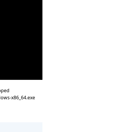
pped
dows-x86_64.exe