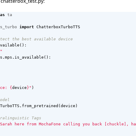
 chatterbox_test.py:
as
ta
s_turbo
import
ChatterboxTurboTTS
tect the best available device
vailable
():
"
s
.
mps
.
is_available
():
ce: 
{
device
}
"
)
odel
TurboTTS
.
from_pretrained
(
device
)
ralinguistic Tags
Sarah here from MochaFone calling you back [chuckle], ha