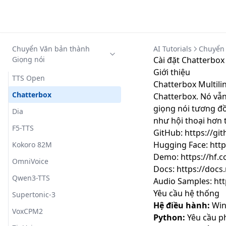
Chuyển Văn bản thành
AI Tutorials
Chuyển 
Giọng nói
Cài đặt Chatterbo
Giới thiệu
TTS Open
Chatterbox Multil
Chatterbox
Chatterbox. Nó vẫn
giọng nói tương đồ
Dia
như hội thoại hơn 
F5-TTS
GitHub:
https://gi
Hugging Face:
http
Kokoro 82M
Demo:
https://hf.
OmniVoice
Docs:
https://docs
Qwen3-TTS
Audio Samples:
ht
Yêu cầu hệ thống
Supertonic-3
Hệ điều hành:
Win
VoxCPM2
Python:
Yêu cầu ph