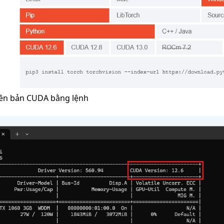
hiên bản CUDA bằng lệnh