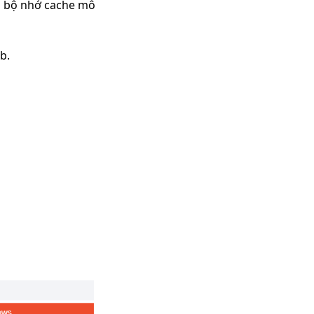
và bộ nhớ cache mô
b.