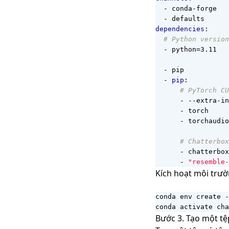
- 
conda-forge
- 
defaults
dependencies
:
# Python version
- 
python=3.11
- 
pip
- 
pip
:
# PyTorch CU
- --
extra-in
- 
torch
- 
torchaudio
# Chatterbox
- 
chatterbox
- 
"resemble-
Kích hoạt môi trư
conda activate cha
Bước 3. Tạo một t