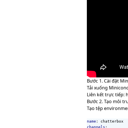
Bước 1. Cài đặt Mi
Tải xuống
Minicon
Liên kết trực tiếp:
h
Bước 2. Tạo môi t
Tạo tệp environme
name
:
chatterbox
channels
: