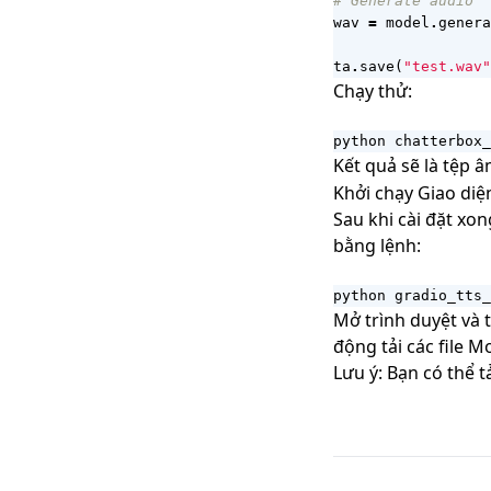
# Generate audio
wav
=
model
.
genera
ta
.
save
(
"test.wav"
Chạy thử:
python chatterbox_
Kết quả sẽ là tệp 
Khởi chạy Giao diệ
Sau khi cài đặt xo
bằng lệnh:
python gradio_tts_
Mở trình duyệt và t
động tải các file 
Lưu ý: Bạn có thể 