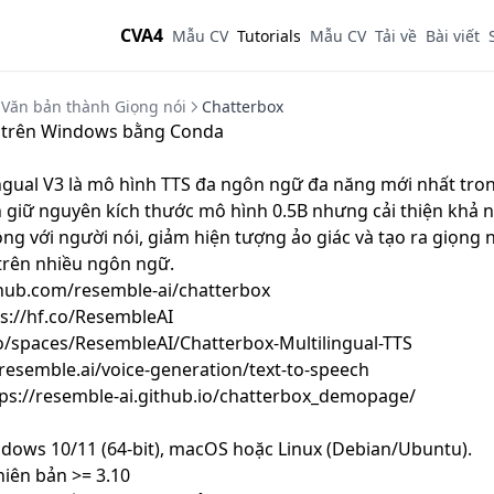
CVA4
Mẫu CV
Tutorials
Mẫu CV
Tải về
Bài viết
Văn bản thành Giọng nói
Chatterbox
x trên Windows bằng Conda
ingual V3 là mô hình TTS đa ngôn ngữ đa năng mới nhất tr
 giữ nguyên kích thước mô hình 0.5B nhưng cải thiện khả 
ng với người nói, giảm hiện tượng ảo giác và tạo ra giọng n
trên nhiều ngôn ngữ.
thub.com/resemble-ai/chatterbox
s://hf.co/ResembleAI
co/spaces/ResembleAI/Chatterbox-Multilingual-TTS
.resemble.ai/voice-generation/text-to-speech
tps://resemble-ai.github.io/chatterbox_demopage/
dows 10/11 (64-bit), macOS hoặc Linux (Debian/Ubuntu).
iên bản >= 3.10