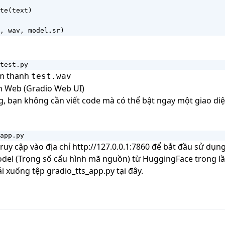
te
(
text
)
,
wav
,
model
.
sr
)
test.py
âm thanh
test.wav
n Web (Gradio Web UI)
ng, bạn không cần viết code mà có thể bật ngay một giao di
app.py
ruy cập vào địa chỉ
http://127.0.0.1:7860
để bắt đầu sử dụng
Model (Trọng số cấu hình mã nguồn) từ HuggingFace trong lầ
tải xuống tệp gradio_tts_app.py
tại đây
.